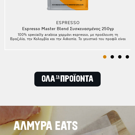
ESPRESSO
Espresso Master Blend Συσκευασμένος 250γρ
η
100% specialty arabica χαρμάνι espresso, με προέλευση τη
Βραζιλία, την Κολομβία και την Αιθιοπία. Το γευστικό του προφίλ είναι
εσπεριδοειδή, σοκολάτα και ξηροί καρποί! Οι συσκευασίες περιέχουν
κόκκους σε ποσότητα 250 γραμμαρίων. Κατά την αγορά τους, θα
πρέπει είτε να ζητήσετε από τον barista να σας αλέσει τον καφέ, είτε
να τον αλέσετε στον δικό σας μύλο άλεσης εάν διαθέτετε. Η συνταγή
στο espresso καθορίζεται πάντα από τη συσκευή που
χρησιμοποιούμε. Έτσι λοιπόν, αν έχουμε κάποια ηλεκτρική καφετιέρα
με κλείστρο, θα πρέπει να τοποθετήσουμε τόσο καφέ που όταν τον
πατήσουμε να φτάσει στη γραμμή που έχουν στο εσωτερικό τους.
ΟΛΑ τα ΠΡΟΪΟΝΤΑ
Συνήθως, η ποσότητα αυτή είναι 8 με 12 γραμμάρια (ανάλογα με το
αν έχουμε μονό ή διπλό μπασκετάκι). Αυτό που μπορούμε να
ρυθμίσουμε σε αυτές τις συσκευές είναι η ποσότητα του ροφήματος
που θα παράξουμε. Υπολογίζουμε ένα διπλό espresso ότι είναι
υ
περίπου στα 50 με 60 γρ, (ή ένα μικρό φλιτζάνι καφέ). Στο μπρίκι του
espresso βάζουμε τόση ποσότητα όση χωρά το μπασκετάκι χωρίς να
πατήσουμε τον καφέ. *Σε περίπτωση που επιθυμείτε να αλέσετε τους
κόκκους στο κατάστημα, το σακουλάκι ανοίγεται, οι κόκκοι αλέθονται
και τοποθετούνται στο σακουλάκι το οποίο επανασφραγίζεται.
ΑΛΜΥΡΑ EATS