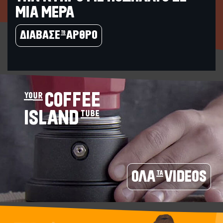
ΜΙΑ ΜΕΡΑ
ΔΙΑΒΑΣΕ το ΑΡΘΡΟ
your COFFEE
ISLAND tube
ΟΛΑ τα VIDEOS