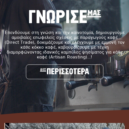
ΓΝΩΡΙΣΕ μας
Επενδύουμε στη γνώση και την καινοτομία, δημιουργούμε
αμοιβαίες επωφελείς σχέσεις με παραγωγούς καφέ
(Direct Trade), δοκιμάζουμε και ελέγχουμε με εμμονή τον
κάθε κόκκο καφέ, καβουρδίζουμε με τέχνη
διαμορφώνοντας ιδανικές καμπύλες ψησίματος για κάθε
καφέ (Artisan Roasting)...!
δες ΠΕΡΙΣΣΟΤΕΡΑ