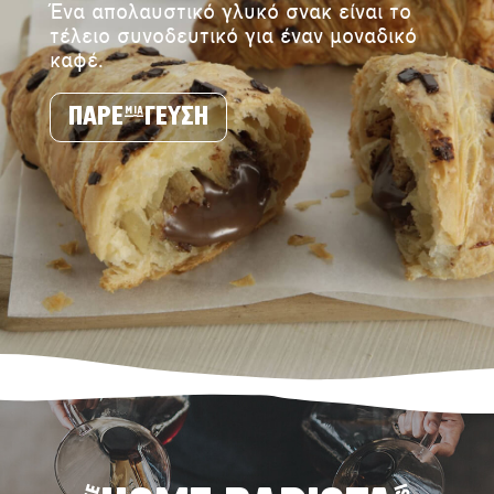
Ένα απολαυστικό γλυκό σνακ είναι το
τέλειο συνοδευτικό για έναν μοναδικό
καφέ.
ΠΑΡΕ μια ΓΕΥΣΗ