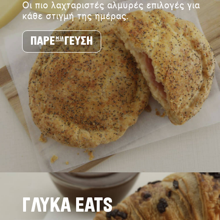
Οι πιο λαχταριστές αλμυρές επιλογές για
κάθε στιγμή της ημέρας.
ΠΑΡΕ μια ΓΕΥΣΗ
ΓΛΥΚΑ EATS