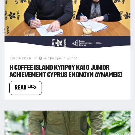
09/03/2026
Διάβασμα:
1
λεπτό
Η COFFEE ISLAND ΚΎΠΡΟΥ ΚΑΙ Ο JUNIOR
ACHIEVEMENT CYPRUS ΕΝΏΝΟΥΝ ΔΥΝΆΜΕΙΣ!
READ more