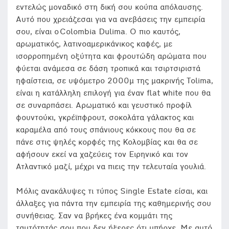
εντελώς μοναδικό στη δική σου κούπα απόλαυσης.
Αυτό που χρειάζεσαι για να ανεβάσεις την εμπειρία
σου, είναι ο Colombia Dulima. O πιο καυτός,
αρωματικός, λατινοαμερικάνικος καφές, με
ισορροπημένη οξύτητα και φρουτώδη αρώματα που
φύεται ανάμεσα σε δάση τροπικά και τσιρτσιριστά
ηφαίστεια, σε υψόμετρο 2000μ της μακρινής Tolima,
είναι η κατάλληλη επιλογή για έναν flat white πoυ θα
σε συναρπάσει. Αρωματικό και γευστικό προφίλ
φουντούκι, γκρέϊπφρουτ, σοκολάτα γάλακτος και
καραμέλα από τους σπάνιους κόκκους που θα σε
πάνε στις ψηλές κορφές της Κολομβίας και θα σε
αφήσουν εκεί να χαζεύεις τον Ειρηνικό και τον
Ατλαντικό μαζί, μέχρι να πιεις την τελευταία γουλιά.
Μόλις ανακάλυψες τι τύπος Single Estate είσαι, και
άλλαξες για πάντα την εμπειρία της καθημερινής σου
συνήθειας. Σαν να βρήκες ένα κομμάτι της
ταυτότητάς σου που δεν ήξερες ότι υπήρχε. Με αυτό