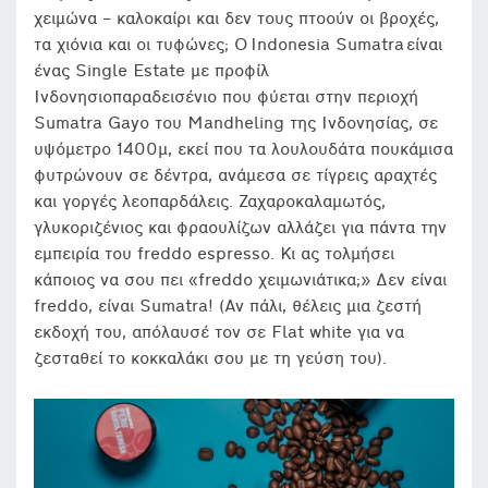
χειμώνα – καλοκαίρι και δεν τους πτοούν οι βροχές,
τα χιόνια και οι τυφώνες; Ο Indonesia Sumatra είναι
ένας Single Estate με προφίλ
Ινδονησιοπαραδεισένιο που φύεται στην περιοχή
Sumatra Gayo του Mandheling της Ινδονησίας, σε
υψόμετρο 1400μ, εκεί που τα λουλουδάτα πουκάμισα
φυτρώνουν σε δέντρα, ανάμεσα σε τίγρεις αραχτές
και γοργές λεοπαρδάλεις. Ζαχαροκαλαμωτός,
γλυκοριζένιος και φραουλίζων αλλάζει για πάντα την
εμπειρία του freddo espresso. Κι ας τολμήσει
κάποιος να σου πει «freddo χειμωνιάτικα;» Δεν είναι
freddo, είναι Sumatra! (Αν πάλι, θέλεις μια ζεστή
εκδοχή του, απόλαυσέ τον σε Flat white για να
ζεσταθεί το κοκκαλάκι σου με τη γεύση του).