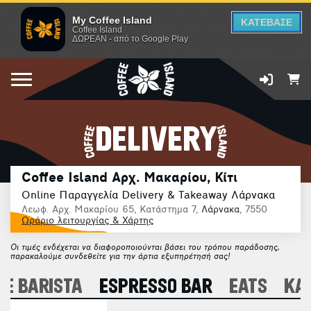
My Coffee Island
ΚΑΤΕΒΑΣΕ
Coffee Island
ΔΩΡΕΑΝ - από το Google Play
DELIVERY
Coffee Island Αρχ. Μακαρίου, Κίτι
Online Παραγγελία Delivery & Takeaway Λάρνακα
Λεωφ. Αρχ. Μακαρίου 65, Κατάστημα 7,
Λάρνακα
, 7550
Ωράριο λειτουργίας & Χάρτης
Οι τιμές ενδέχεται να διαφοροποιούνται βάσει του τρόπου παράδοσης,
παρακαλούμε συνδεθείτε για την άρτια εξυπηρέτησή σας!
E BARISTA
ESPRESSO BAR
EATS
ΚΑ