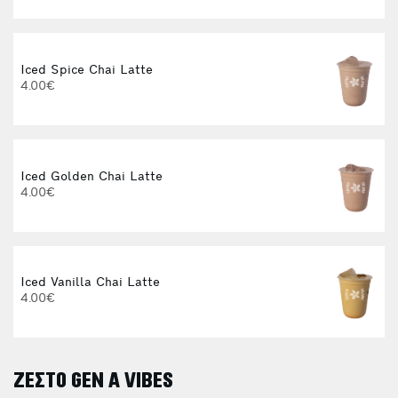
Iced Spice Chai Latte
4.00€
Iced Golden Chai Latte
I
4.00€
Ζ
Iced Vanilla Chai Latte
4.00€
ΖΕΣΤΟ GEN A VIBES