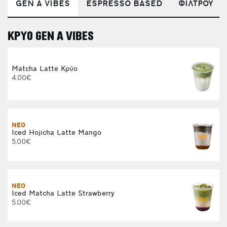
GEN A VIBES
ESPRESSO BASED
ΦΙΛΤΡΟΥ
ΚΡΥΟ GEN A VIBES
Π
Matcha Latte Κρύο
4.00€
ΝΕΟ
Iced Hojicha Latte Mango
5.00€
ΝΕΟ
Iced Matcha Latte Strawberry
3
5.00€