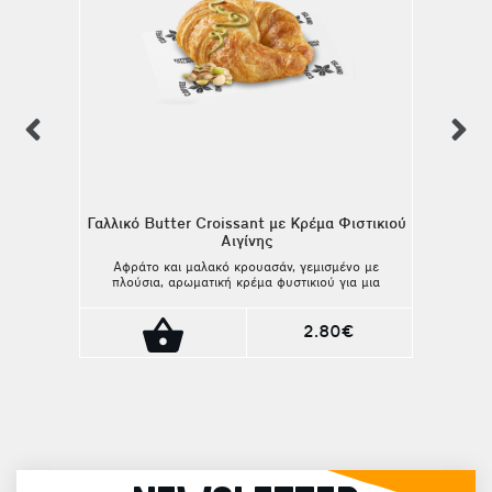
previous
n
Γαλλικό Butter Croissant με Κρέμα Φιστικιού
Αιγίνης
Αφράτο και μαλακό κρουασάν, γεμισμένο με
πλούσια, αρωματική κρέμα φυστικιού για μια
ξεχωριστή απόλαυση.
2.80€