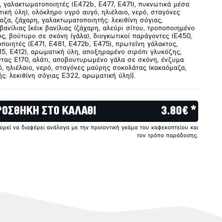
, γαλακτωματοποιητές (E472b, E477, E471), πυκνωτικά μέσα
τική ύλη), ολόκληρο υγρό αυγό, ηλιέλαιο, νερό, σταγόνες
ζα, ζάχαρη, γαλακτωματοποιητής: λεκιθίνη σόγιας,
βανίλιας [κέικ βανίλιας (ζάχαρη, αλεύρι σίτου, τροποποιημένο
ς, βούτυρο σε σκόνη (γάλα), διογκωτικοί παράγοντες (E450,
ποιητές (E471, E481, E472b, E475), πρωτεΐνη γάλακτος,
5, E412), αρωματική ύλη, αποξηραμένο σιρόπι γλυκόζης,
τας E170, αλάτι, αποβουτυρωμένο γάλα σε σκόνη, ένζυμα
ό, ηλιέλαιο, νερό, σταγόνες μαύρης σοκολάτας (κακαόμαζα,
ς: λεκιθίνη σόγιας E322, αρωματική ύλη)].
ΡΟΣΘΗΚΗ ΣΤΟ ΚΑΛΑΘΙ
3.80€ *
πορεί να διαφέρει ανάλογα με την προϊοντική γκάμα του καφεκοπτείου και
τον τρόπο παράδοσης.