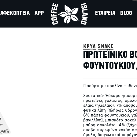
ΑΦΕΚΟΠΤΕΙΑ
APP
ΕΤΑΙΡΕΙΑ
BLOG
ΑΛΙΝΑ
κρύα σνακς
 ΣΟΚΟΛΑΤΑΣ
ΠΡΩΤΕΪΝΙΚΟ B
ΦΟΥΝΤΟΥΚΙΟΥ,
Γιαούρτι με πραλίνα – ιδαν
Συστατικά: Έδεσμα γιαουρτ
πρωτεΐνες γάλακτος, άμυλο,
έλαια (ηλιέλαιο), 7% αποβ
φυτικά λίπη (πλήρως υδρο
6% πάστα φουντουκιού, γαλ
βανιλλίνη], μπισκότο σοκολ
μαύρη σοκολάτα 14% (ζάχα
αποβουτυρωμένο κακάο σε 
άμυλο, διογκωτικοί παράγο