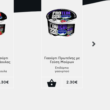
nex
ούρτι
Γιαούρτι Πρωτεΐνης με
άουλας
Γεύση Μούρων
Επιδόρπιο
άουλα
γιαουρτιού
η με
κράνμπερι, μύρτιλα,
υψηλή
ηλιόσποροι,
α σε
λιναρόσποροι χωρίς
.30€
2.30€
2 g
λακτόζη με 0%
πό
λιπαρά και υψηλή
ιακό
περιεκτικότητα σε
πρωτεΐνη. 22 g
πρωτεΐνη. Από
φρέσκο Κυπριακό
γάλα.