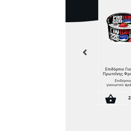
previous
Επιδόρπιο Για
Πρωτεΐνης Φρ
Επιδόρπιο
Επιδόρπιο Γιαούρτι
γιαουρτιού φρ
Πρωτεΐνης καραμέλα
χωρίς λακτόζ
0% λιπαρά και 
Επιδόρπιο
περιεκτικότητ
2
γιαουρτιού
πρωτεΐνη. 2
αλατισμένης
πρωτεΐνη. Α
καλαμέλας χωρίς
φρέσκο Κυπρ
λακτόζη με 0%
2.30€
γάλα
λιπαρά και υψηλή
περιεκτικότητα σε
πρωτεΐνη. 22 g
πρωτεΐνη. Από