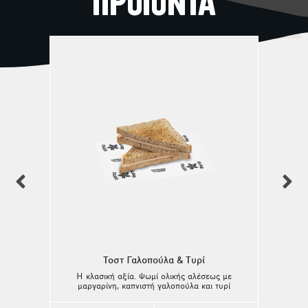
ΠΡΟΪΟΝΤΑ
previous
n
Τοστ Γαλοπούλα & Tυρί
Η κλασική αξία. Ψωμί ολικής αλέσεως με
μαργαρίνη, καπνιστή γαλοπούλα και τυρί
ένταμ! Ψωμί ολικής αλέσεως σε φέτες:
[αλεύρι ολικής αλέσεως (γλουτένη), αλεύρι