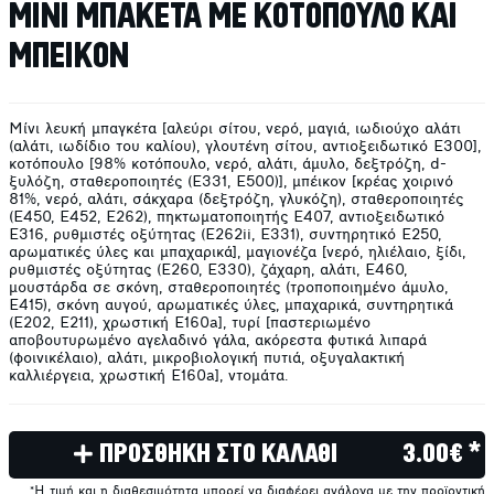
ΜΙΝΙ ΜΠΑΚΕΤΑ ΜΕ ΚΟΤΟΠΟΥΛΟ ΚΑΙ
ΜΠΕΙΚΟΝ
Μίνι λευκή μπαγκέτα [αλεύρι σίτου, νερό, μαγιά, ιωδιούχο αλάτι
(αλάτι, ιωδίδιο του καλίου), γλουτένη σίτου, αντιοξειδωτικό E300],
κοτόπουλο [98% κοτόπουλο, νερό, αλάτι, άμυλο, δεξτρόζη, d-
ξυλόζη, σταθεροποιητές (E331, E500)], μπέικον [κρέας χοιρινό
81%, νερό, αλάτι, σάκχαρα (δεξτρόζη, γλυκόζη), σταθεροποιητές
(E450, E452, E262), πηκτωματοποιητής E407, αντιοξειδωτικό
E316, ρυθμιστές οξύτητας (E262ii, E331), συντηρητικό E250,
αρωματικές ύλες και μπαχαρικά], μαγιονέζα [νερό, ηλιέλαιο, ξίδι,
ρυθμιστές οξύτητας (E260, E330), ζάχαρη, αλάτι, E460,
μουστάρδα σε σκόνη, σταθεροποιητές (τροποποιημένο άμυλο,
E415), σκόνη αυγού, αρωματικές ύλες, μπαχαρικά, συντηρητικά
(E202, E211), χρωστική E160a], τυρί [παστεριωμένο
αποβουτυρωμένο αγελαδινό γάλα, ακόρεστα φυτικά λιπαρά
(φοινικέλαιο), αλάτι, μικροβιολογική πυτιά, οξυγαλακτική
καλλιέργεια, χρωστική E160a], ντομάτα.
ΠΡΟΣΘΗΚΗ ΣΤΟ ΚΑΛΑΘΙ
3.00€ *
*Η τιμή και η διαθεσιμότητα μπορεί να διαφέρει ανάλογα με την προϊοντική