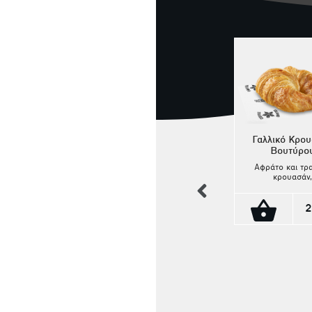
Γαλλικό Κρο
Βουτύρο
Αφράτο και τρ
κρουασάν,
previous
παρασκευασμέ
αυθεντική γαλ
συνταγή και πλ
2
βούτυρο υψη
ποιότητας. 
χρυσαφένια
φυλλωτή κρούστ
μαλακό, αέρ
Κουλούρι με Ντομάτα &
εσωτερικό
προσφέρει μον
Ελιά
γεύση και άρω
Κουλούρι
κάθε μπουκι
πασπαλισμένο με
Ιδανικό για πρ