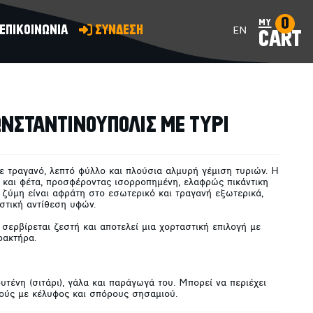
0
my
ΕΠΙΚΟΙΝΩΝΙΑ
ΣΥΝΔΕΣΗ
EN
CART
ΠΡΟΣΘΗΚΗ ΣΤΟ ΚΑΛΑΘΙ
ΝΣΤΑΝΤΙΝΟΥΠΟΛΙΣ ΜΕ ΤΥΡΙ
 τραγανό, λεπτό φύλλο και πλούσια αλμυρή γέμιση τυριών. Η
 και φέτα, προσφέροντας ισορροπημένη, ελαφρώς πικάντικη
ζύμη είναι αφράτη στο εσωτερικό και τραγανή εξωτερικά,
στική αντίθεση υφών.
 σερβίρεται ζεστή και αποτελεί μια χορταστική επιλογή με
ρακτήρα.
υτένη (σιτάρι), γάλα και παράγωγά του. Μπορεί να περιέχει
πούς με κέλυφος και σπόρους σησαμιού.