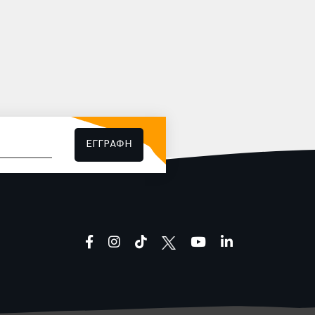
νεται
υκές
ιλογές
άδα,
 τυρί
να
οϊόν
ζει
αι
ιέχει
που
τένη,
ι τα
ους
νομένης
ΕΓΓΡΑΦΗ
ς).
ιέχει
ια,
ς με
δαλα,
ρύδια,
ν,
λίας,
νης,
ρύδια
facebook
instagram
tiktok
youtube
linkedin
και
μιού.