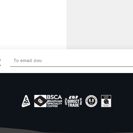
σουσάμι. Με γέμιση
σνακ, απολαμβά
ντομάτα και πάστα
σκέτο ή με γλ
ελιάς Καλαμών.
2.70€
και αλμυρές επ
Νοστιμότατη vegan
όπως μαρμελ
επιλογή!
μέλι, σοκολάτα,
ή ζαμπόν. Έ
διαχρονικό πρ
που συνδυά
απλότητα κ
απόλαυση. Περ
δημητριακά 
περιέχουν γλου
αυγά, γάλα κα
παράγωγά τ
R
(συμπεριλαμβα
της λακτόζη
Μπορεί να περ
ίχνη από ψάρ
σόγια, καρπού
κέλυφος (αμύγ
φουντούκια, κα
κάσιου, πεκά
φυστίκια Βραζι
φυστίκια Αιγί
μακαντάμια, κα
Αυστραλίας) 
σπόρους σησα