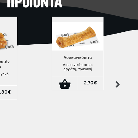
ΠΡΟΪΟΝΤΑ
Λουκανικόπιτα
υασάν
Λουκανικόπιτα με
υ
αφράτη, τραγανή
ζύμη και ζουμερή
αγανό
γέμιση από εκλεκτό
λουκάνικο. Ιδανική
nex
2.70€
νο με
για κάθε στιγμή της
λική
ημέρας, προσφέρει
ούσιο
.30€
μια χορταστική και
λής
απολαυστική
Με
εμπειρία σε κάθε
,
μπουκιά.
α και
ινο
,
αδική
μα σε
ά.
ωινό ή