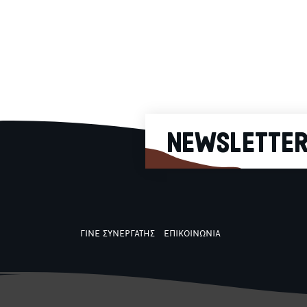
λουκάνικο. Ιδανική
2.70€
για κάθε στιγμή της
ημέρας, προσφέρει
μια χορταστική και
απολαυστική
εμπειρία σε κάθε
μπουκιά.
NEWSLETTE
ΓΙΝΕ ΣΥΝΕΡΓΑΤΗΣ
ΕΠΙΚΟΙΝΩΝΙΑ