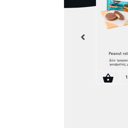
previous
Peanut rol
Δύο τραγαν
γκοφρέτες 
Stick Σοκολάτας
επικάλυψ
Αμυγδάλου ΙΟΝ
σοκολάτας γάλ
κρύβουν μέσα
Η αγαπημένη απ
πλούσια, βελο
όλους ΙΟΝ
κρέμα
Αμυγδάλου, η πιο
φυστικοβούτυ
διαχρονική σοκολάτα
Κάθε μπουκ
της Ελληνικής
1.40€
συνδυάζει τη γ
αγοράς με την
ισορροπία τ
ιδιαίτερη γεύση και
σοκολάτας με
τα
έντονη γεύση
φρεσκοκαβουρντισμένα
φυστικιού, χ
αμύγδαλα, σε μορφή
πρόσθετα σάκ
Sticks