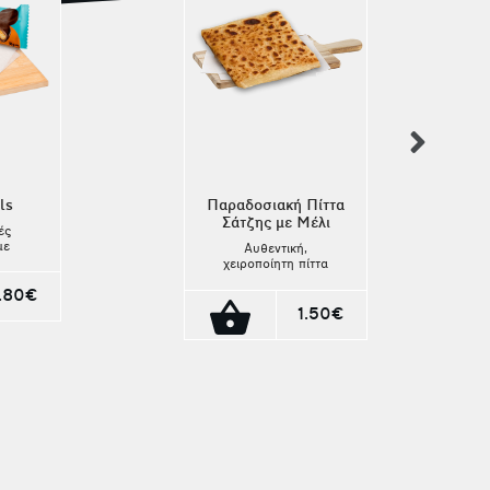
nex
ls
Παραδοσιακή Πίττα
Σάτζης με Μέλι
ές
με
Αυθεντική,
η
χειροποίητη πίττα
ακτος
σάτζης, λεπτή και
 τους
1.80€
αφράτη, φτιαγμένη
ύδινη
με μεράκι και αγνά
1.50€
υλικά. Η φυσική
ρου.
γλυκύτητα του
ιά
μελιού χαρίζει
λυκιά
μοναδική γεύση και
ης
άρωμα,
 την
συνδυάζοντας την
 του
παράδοση με την
ωρίς
απόλαυση. Ιδανική
χαρα.
για σνακ κάθε στιγμή
της ημέρας ή ως
συνοδευτικό σε τσάι