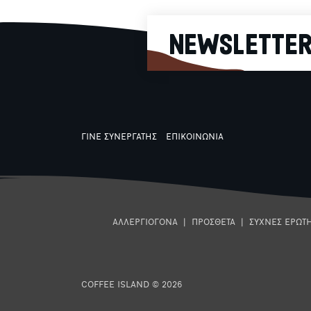
για σνακ κάθε στιγμή
της ημέρας ή ως
συνοδευτικό σε τσάι
NEWSLETTE
και καφέ.
ΓΙΝΕ ΣΥΝΕΡΓΑΤΗΣ
ΕΠΙΚΟΙΝΩΝΙΑ
ΑΛΛΕΡΓΙΟΓΟΝΑ
|
ΠΡΟΣΘΕΤΑ
|
ΣΥΧΝΕΣ ΕΡΩΤΗ
COFFEE ISLAND © 2026