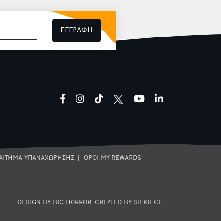
και καφέ.
ΕΓΓΡΑΦΗ
facebook
instagram
tiktok
youtube
linkedin
ΑΙΤΗΜΑ ΥΠΑΝΑΧΩΡΗΣΗΣ
|
ΟΡΟΙ MY REWARDS
DESIGN BY BIG HORROR
.
CREATED BY SILKTECH