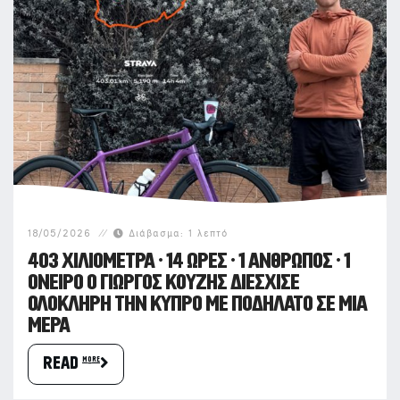
18/05/2026
Διάβασμα:
1
λεπτό
403 ΧΙΛΙΌΜΕΤΡΑ · 14 ΏΡΕΣ · 1 ΆΝΘΡΩΠΟΣ · 1
ΌΝΕΙΡΟ Ο ΓΙΏΡΓΟΣ ΚΟΎΖΗΣ ΔΙΈΣΧΙΣΕ
ΟΛΌΚΛΗΡΗ ΤΗΝ ΚΎΠΡΟ ΜΕ ΠΟΔΉΛΑΤΟ ΣΕ ΜΊΑ
ΜΈΡΑ
READ more