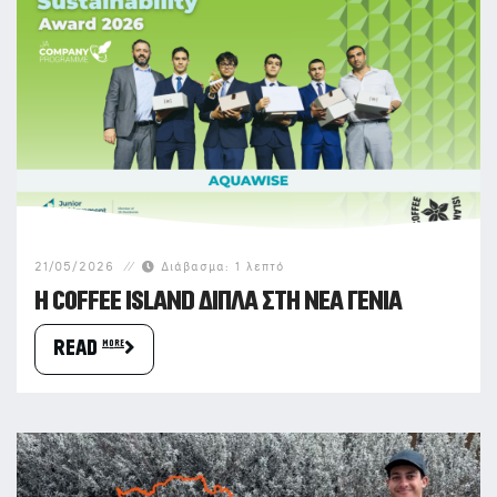
21/05/2026
Διάβασμα:
1
λεπτό
Η COFFEE ISLAND ΔΊΠΛΑ ΣΤΗ ΝΈΑ ΓΕΝΙΆ
READ more