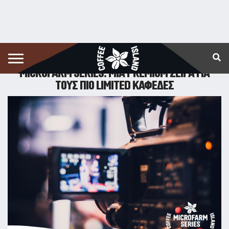
17/01/2020
Διάβασμα:
2
λεπτά
MICROFARM SERIES: ΜΙΑ PREMIUM ΣΕΙΡΆ ΓΙΑ
ΤΟΥΣ ΠΙΟ LIMITED ΚΑΦΈΔΕΣ