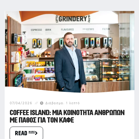
07/04/2026
Διάβασμα:
1
λεπτό
COFFEE ISLAND: ΜΙΑ ΚΟΙΝΌΤΗΤΑ ΑΝΘΡΏΠΩΝ
ΜΕ ΠΆΘΟΣ ΓΙΑ ΤΟΝ ΚΑΦΈ
READ more